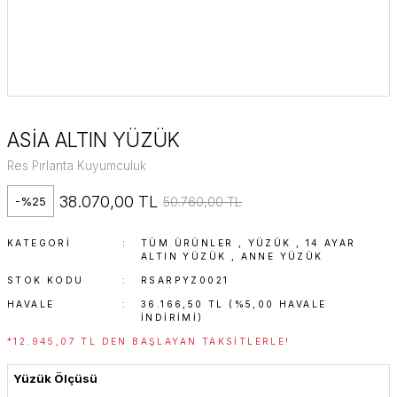
ASİA ALTIN YÜZÜK
Res Pırlanta Kuyumculuk
38.070,00 TL
50.760,00 TL
-%25
KATEGORI
TÜM ÜRÜNLER
,
YÜZÜK
,
14 AYAR
ALTIN YÜZÜK
,
ANNE YÜZÜK
STOK KODU
RSARPYZ0021
HAVALE
36.166,50 TL (%5,00 HAVALE
INDIRIMI)
*12.945,07 TL DEN BAŞLAYAN TAKSITLERLE!
Yüzük Ölçüsü