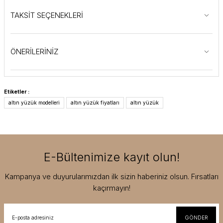
TAKSİT SEÇENEKLERİ
ÖNERİLERİNİZ
Etiketler :
altın yüzük modelleri
altın yüzük fiyatları
altın yüzük
E-Bültenimize kayıt olun!
Kampanya ve duyurularımızdan ilk sizin haberiniz olsun. Fırsatları
kaçırmayın!
GÖNDER