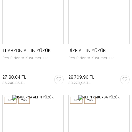
TRABZON ALTIN YÜZÜK
RİZE ALTIN YÜZÜK
Res Pırlanta Kuyumculuk
Res Pırlanta Kuyumculuk
27.180,04 TL
28.709,96 TL
36.240,05 TL
38.279,95 TL
%25
Yeni
%25
Yeni