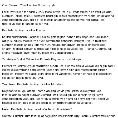
Özel Tasarım Yüzükler Res Dokunuşuyla
Farklı zevklere hitap eden yüzük modelleriyle Res, aşkı ifade etmenin en zarif yollarını
sunuyor. Tektaş, tamtur, beştaş ve baget gibi klasik seçeneklerin yanı sıra renkli taşlarla
zenginleştirilen yüzükler de Res tasarımları arasında öne çıkıyor. Her parça, Res
ustalığıyla özel bir anlam kazanıyor.
Res Pırlanta Kuyumculuk Fiyatları
Kaliteli mücevherin ulaşılabilir olması gerektiğine inanan Res, doğrudan üretimden
satışa sunduğu modelleriyle fiyat-performans dengesini koruyor. Uygun fiyatlarla
sunulan tasarımlar, Res Pırlanta Kuyumculuk’nın güvenilirliğiyle birleşerek özel
anlarınıza değer katıyor. Manisa Salihli’deki mağaza ya da Res Pırlanta Kuyumculuk
online mağazası üzerinden bu modellere ulaşabilirsiniz.
Zarafetiyle Dikkat Çeken Res Pırlanta Kuyumculuk Koleksiyonu
Her tarz ve kesime uygun tasarımlar sunan Res, prenses, damla ve oval kesim gibi farklı
stilleri koleksiyonuna dahil ediyor. Rose altın, beyaz altın gibi materyallerle işlenen
modelleri, modern ve klasik stilin birleşimini yansıtıyor. Kombinlerinize eşlik edecek en
şık takılar, Res ile hayat buluyor.
Yeni Sezon Res Pırlanta Kuyumculuk Modelleri
Doğadan ve duygulardan ilham alan çizgileriyle yeni sezon koleksiyonu, Res
tasarımlarında hayat buluyor. Zümrüt, safir, yakut gibi renkli taşların ışıltısıyla
zenginleştirilen yüzükler, Res farkıyla estetik ve anlamı bir araya getiriyor. Baget ve
tektaş modelleri, Res'in en çok tercih edilen ürünleri arasında yer alıyor.
Neden Res Pırlanta Kuyumculuk’u Tercih Etmelisiniz?
Güvenilir üretici: Tüm tasarımlar doğrudan Res Pırlanta Kuyumculuk üretim tesislerinde