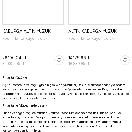
KABURGA ALTIN YÜZÜK
ALTIN KABURGA YÜZÜK
Res Pırlanta Kuyumculuk
Res Pırlanta Kuyumculuk
26.100,04 TL
14.129,96 TL
34.800,05 TL
18.839,95 TL
Pırlanta Yüzükler
Aşkın, zarafetin ve bağlılığın simgesi olan yüzükler, Res’in eşsiz tasarımlarıyla anlam
kazanıyor. Türkiye genelinde 300’ü aşkın mağazasıyla hizmet veren Res, mücevher
tutkunlarına büyüleyici seçenekler sunuyor. Özellikle tektaş, beştaş ve baget yüzüklerde
Res kalitesi, her detayıyla hissediliyor.
Pırlanta ile Mücevherde Ustalık
Elmas ve değerli taş seçiminden üretime kadar tüm aşamalarda titizlikle çalışan Res
Pırlanta Kuyumculuk, Avrupa’nın en büyük mücevher üretim tesislerinden birine
sahiptir. Kaliteli işçilikle işlenen taşlar, Res koleksiyonlarında şıklık ve anlam yüklü
tasarımlara dönüşüyor. Her detayda sanatı ve zarafeti birleştiren Res, mücevherde
kaliteyi yeniden tanımlıyor.