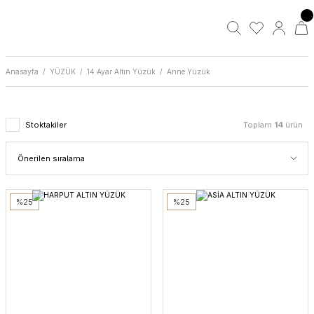
Anasayfa
YÜZÜK
14 Ayar Altın Yüzük
Anne Yüzük
Stoktakiler
Toplam
14
ürün
%25
%25