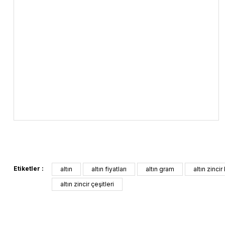
Etiketler :
altın
altın fiyatları
altın gram
altın zincir
altın zincir çeşitleri