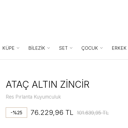
KÜPE
BİLEZİK
SET
ÇOCUK
ERKEK
ATAÇ ALTIN ZİNCİR
Res Pırlanta Kuyumculuk
76.229,96 TL
101.639,95 TL
-%25