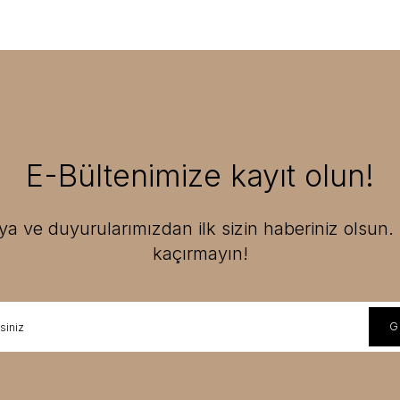
E-Bültenimize kayıt olun!
 ve duyurularımızdan ilk sizin haberiniz olsun. F
kaçırmayın!