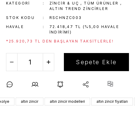
KATEGORI
ZINCIR & UÇ
,
TÜM ÜRÜNLER
,
ALTIN TREND ZINCIRLER
STOK KODU
RSCHNZC003
HAVALE
72.418,47 TL (%5,00 HAVALE
INDIRIMI)
*25.920,73 TL DEN BAŞLAYAN TAKSITLERLE!
Sepete Ekle
 kolye
altın zincir
altın zincir modelleri
altın zincir fiyatları