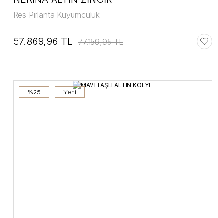
Res Pırlanta Kuyumculuk
57.869,96 TL
77.159,95 TL
%25
Yeni