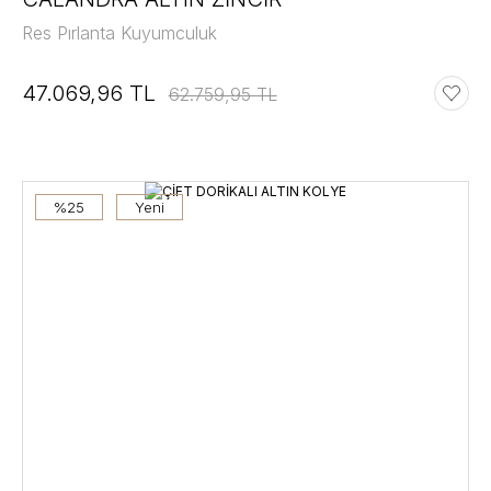
Res Pırlanta Kuyumculuk
47.069,96 TL
62.759,95 TL
%25
Yeni