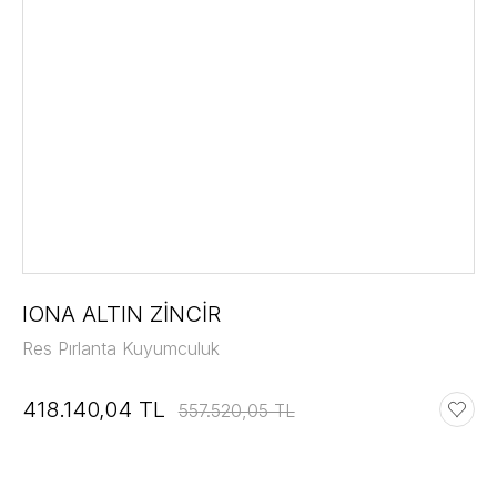
IONA ALTIN ZİNCİR
Res Pırlanta Kuyumculuk
418.140,04 TL
557.520,05 TL