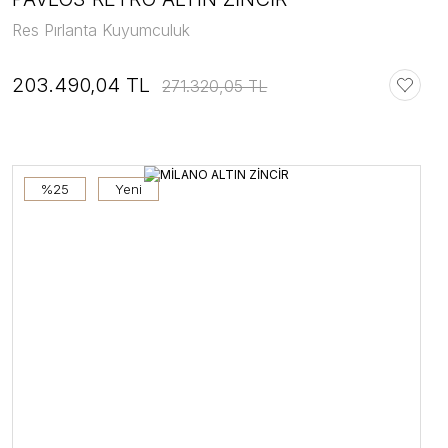
Res Pırlanta Kuyumculuk
203.490,04 TL
271.320,05 TL
%25
Yeni