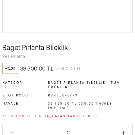
Baget Pırlanta Bileklik
Res Pırlanta
38.700,00 TL
51.600,00 TL
-%25
KATEGORI
BAGET PIRLANTA BILEKLIK
,
TÜM
ÜRÜNLER
STOK KODU
RSPBLKR5773
HAVALE
36.765,00 TL (%5,00 HAVALE
INDIRIMI)
*13.159,29 TL DEN BAŞLAYAN TAKSITLERLE!