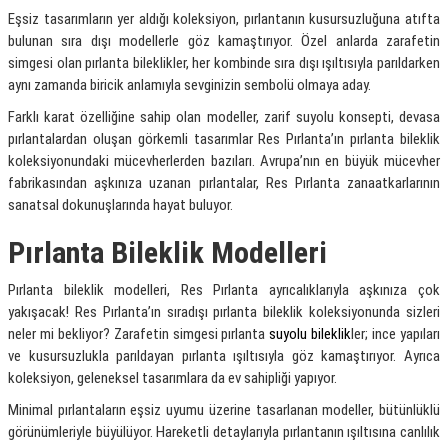
Eşsiz tasarımların yer aldığı koleksiyon, pırlantanın kusursuzluğuna atıfta
bulunan sıra dışı modellerle göz kamaştırıyor. Özel anlarda zarafetin
simgesi olan pırlanta bileklikler, her kombinde sıra dışı ışıltısıyla parıldarken
aynı zamanda biricik anlamıyla sevginizin sembolü olmaya aday.
Farklı karat özelliğine sahip olan modeller, zarif suyolu konsepti, devasa
pırlantalardan oluşan görkemli tasarımlar Res Pırlanta’ın pırlanta bileklik
koleksiyonundaki mücevherlerden bazıları. Avrupa’nın en büyük mücevher
fabrikasından aşkınıza uzanan pırlantalar, Res Pırlanta zanaatkarlarının
sanatsal dokunuşlarında hayat buluyor.
Pırlanta Bileklik Modelleri
Pırlanta bileklik modelleri, Res Pırlanta ayrıcalıklarıyla aşkınıza çok
yakışacak! Res Pırlanta’ın sıradışı pırlanta bileklik koleksiyonunda sizleri
neler mi bekliyor? Zarafetin simgesi pırlanta
suyolu bileklik
ler; ince yapıları
ve kusursuzlukla parıldayan pırlanta ışıltısıyla göz kamaştırıyor. Ayrıca
koleksiyon, geleneksel tasarımlara da ev sahipliği yapıyor.
Minimal pırlantaların eşsiz uyumu üzerine tasarlanan modeller, bütünlüklü
görünümleriyle büyülüyor. Hareketli detaylarıyla pırlantanın ışıltısına canlılık