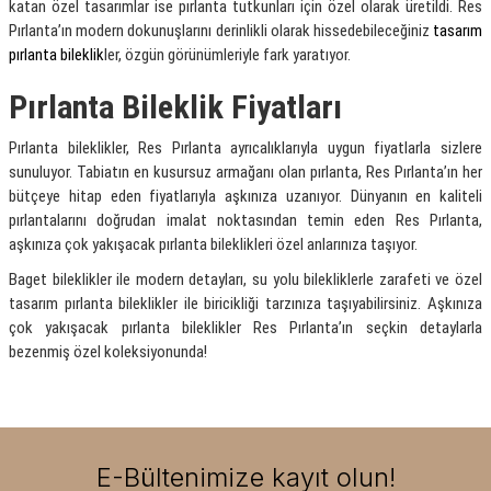
katan özel tasarımlar ise pırlanta tutkunları için özel olarak üretildi. Res
Pırlanta’ın modern dokunuşlarını derinlikli olarak hissedebileceğiniz
tasarım
pırlanta bileklik
ler, özgün görünümleriyle fark yaratıyor.
Pırlanta Bileklik Fiyatları
Pırlanta bileklikler, Res Pırlanta ayrıcalıklarıyla uygun fiyatlarla sizlere
sunuluyor. Tabiatın en kusursuz armağanı olan pırlanta, Res Pırlanta’ın her
bütçeye hitap eden fiyatlarıyla aşkınıza uzanıyor. Dünyanın en kaliteli
pırlantalarını doğrudan imalat noktasından temin eden Res Pırlanta,
aşkınıza çok yakışacak pırlanta bileklikleri özel anlarınıza taşıyor.
Baget bileklikler ile modern detayları, su yolu bilekliklerle zarafeti ve özel
tasarım pırlanta bileklikler ile biricikliği tarzınıza taşıyabilirsiniz. Aşkınıza
çok yakışacak pırlanta bileklikler Res Pırlanta’ın seçkin detaylarla
bezenmiş özel koleksiyonunda!
E-Bültenimize kayıt olun!