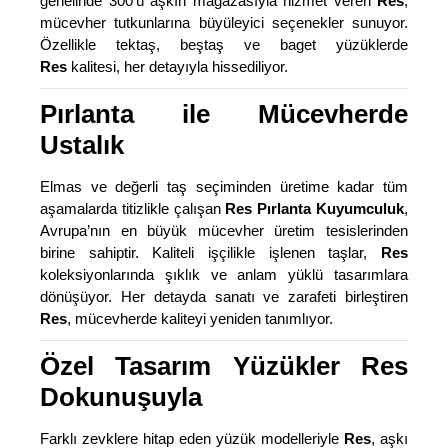
genelinde 300’ü aşkın mağazasıyla hizmet veren
Res
,
mücevher tutkunlarına büyüleyici seçenekler sunuyor.
Özellikle tektaş, beştaş ve baget yüzüklerde
Res
kalitesi, her detayıyla hissediliyor.
Pırlanta ile Mücevherde
Ustalık
Elmas ve değerli taş seçiminden üretime kadar tüm
aşamalarda titizlikle çalışan
Res Pırlanta Kuyumculuk
,
Avrupa’nın en büyük mücevher üretim tesislerinden
birine sahiptir. Kaliteli işçilikle işlenen taşlar,
Res
koleksiyonlarında şıklık ve anlam yüklü tasarımlara
dönüşüyor. Her detayda sanatı ve zarafeti birleştiren
Res
, mücevherde kaliteyi yeniden tanımlıyor.
Özel Tasarım Yüzükler Res
Dokunuşuyla
Farklı zevklere hitap eden yüzük modelleriyle
Res
, aşkı