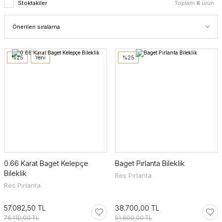
Stoktakiler
Toplam
6
ürün
%25
Yeni
%25
0.66 Karat Baget Kelepçe
Baget Pırlanta Bileklik
Bileklik
Res Pırlanta
Res Pırlanta
57.082,50 TL
38.700,00 TL
76.110,00 TL
51.600,00 TL