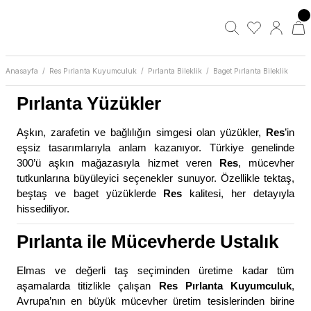
Anasayfa
Res Pırlanta Kuyumculuk
Pırlanta Bileklik
Baget Pırlanta Bileklik
Pırlanta Yüzükler
Aşkın, zarafetin ve bağlılığın simgesi olan yüzükler,
Res
’in
eşsiz tasarımlarıyla anlam kazanıyor. Türkiye genelinde
300’ü aşkın mağazasıyla hizmet veren
Res
, mücevher
tutkunlarına büyüleyici seçenekler sunuyor. Özellikle tektaş,
beştaş ve baget yüzüklerde
Res
kalitesi, her detayıyla
hissediliyor.
Pırlanta ile Mücevherde Ustalık
Elmas ve değerli taş seçiminden üretime kadar tüm
aşamalarda titizlikle çalışan
Res Pırlanta Kuyumculuk
,
Avrupa’nın en büyük mücevher üretim tesislerinden birine