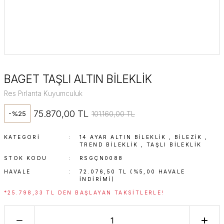
BAGET TAŞLI ALTIN BİLEKLİK
Res Pırlanta Kuyumculuk
75.870,00 TL
101.160,00 TL
-%25
KATEGORI
14 AYAR ALTIN BILEKLIK
,
BİLEZİK
,
TREND BILEKLIK
,
TAŞLI BILEKLIK
STOK KODU
RSGÇN0088
HAVALE
72.076,50 TL (%5,00 HAVALE
INDIRIMI)
*25.798,33 TL DEN BAŞLAYAN TAKSITLERLE!