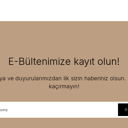
E-Bültenimize kayıt olun!
 ve duyurularımızdan ilk sizin haberiniz olsun. F
kaçırmayın!