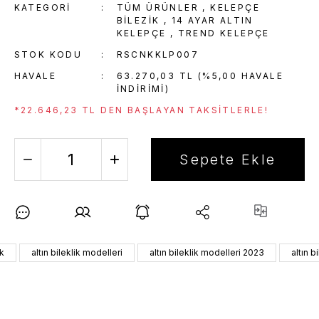
KATEGORI
TÜM ÜRÜNLER
,
KELEPÇE
BILEZIK
,
14 AYAR ALTIN
KELEPÇE
,
TREND KELEPÇE
STOK KODU
RSCNKKLP007
HAVALE
63.270,03 TL (%5,00 HAVALE
INDIRIMI)
*22.646,23 TL DEN BAŞLAYAN TAKSITLERLE!
Sepete Ekle
ik
altın bileklik modelleri
altın bileklik modelleri 2023
altın b