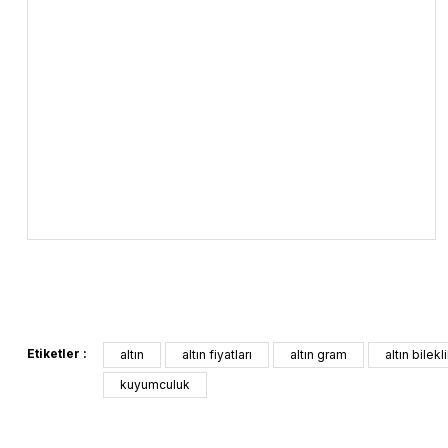
Etiketler :
altın
altın fiyatları
altın gram
altın bilekl
kuyumculuk