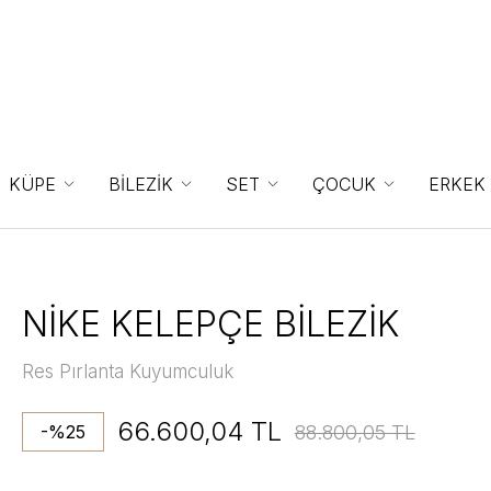
KÜPE
BİLEZİK
SET
ÇOCUK
ERKEK
NİKE KELEPÇE BİLEZİK
Res Pırlanta Kuyumculuk
66.600,04 TL
88.800,05 TL
-%25