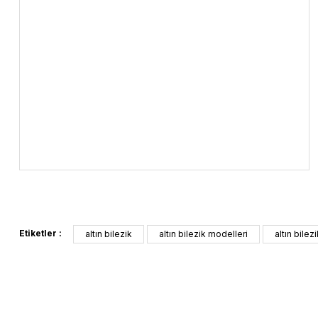
Etiketler :
altın bilezik
altın bilezik modelleri
altın bilezi