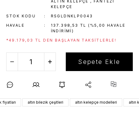
ALTIN KELEPÇE
,
FANTEZI
KELEPÇE
STOK KODU
RSGLDNKLP0043
HAVALE
137.398,53 TL (%5,00 HAVALE
INDIRIMI)
*49.179,03 TL DEN BAŞLAYAN TAKSITLERLE!
Sepete Ekle
k fiyatları
altın bilezik çeşitleri
altın kelepçe modelleri
altın 