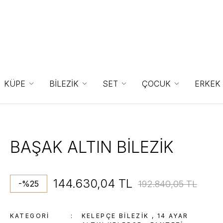
KÜPE
BİLEZİK
SET
ÇOCUK
ERKEK
BAŞAK ALTIN BİLEZİK
144.630,04 TL
192.840,05 TL
-%25
KATEGORI
KELEPÇE BILEZIK
,
14 AYAR