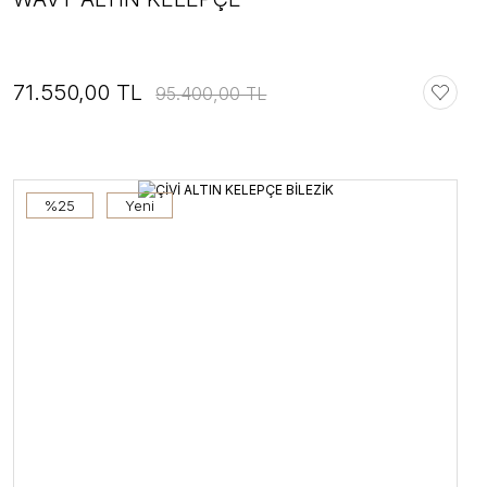
71.550,00 TL
95.400,00 TL
%25
Yeni