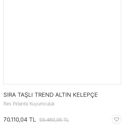
SIRA TAŞLI TREND ALTIN KELEPÇE
Res Pırlanta Kuyumculuk
70.110,04 TL
93.480,05 TL