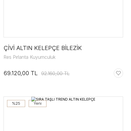
ÇİVİ ALTIN KELEPÇE BİLEZİK
Res Pırlanta Kuyumculuk
69.120,00 TL
92.160,00 TL
%25
Yeni