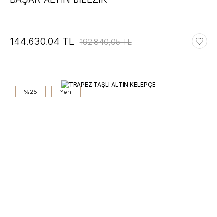
144.630,04 TL
192.840,05 TL
%25
Yeni