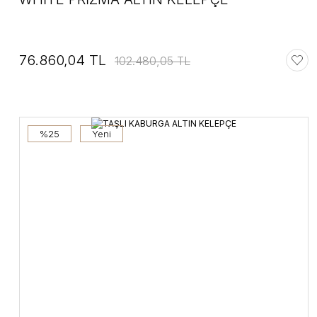
76.860,04 TL
102.480,05 TL
%25
Yeni