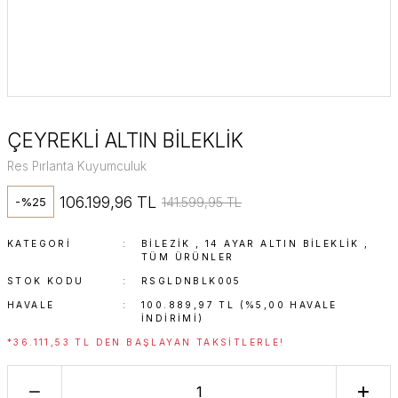
ÇEYREKLİ ALTIN BİLEKLİK
Res Pırlanta Kuyumculuk
106.199,96 TL
141.599,95 TL
-%25
KATEGORI
BİLEZİK
,
14 AYAR ALTIN BILEKLIK
,
TÜM ÜRÜNLER
STOK KODU
RSGLDNBLK005
HAVALE
100.889,97 TL (%5,00 HAVALE
INDIRIMI)
*36.111,53 TL DEN BAŞLAYAN TAKSITLERLE!