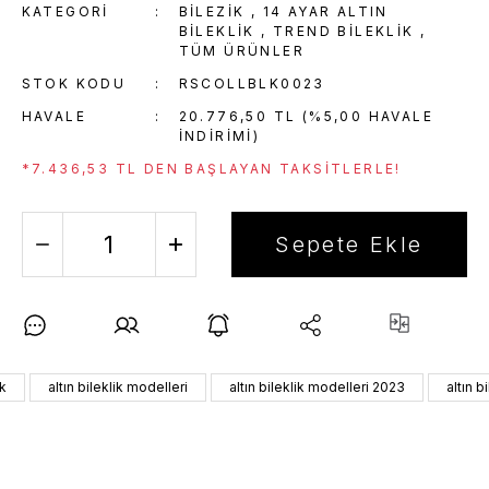
KATEGORI
BİLEZİK
,
14 AYAR ALTIN
BILEKLIK
,
TREND BILEKLIK
,
TÜM ÜRÜNLER
STOK KODU
RSCOLLBLK0023
HAVALE
20.776,50 TL (%5,00 HAVALE
INDIRIMI)
*7.436,53 TL DEN BAŞLAYAN TAKSITLERLE!
Sepete Ekle
ik
altın bileklik modelleri
altın bileklik modelleri 2023
altın b