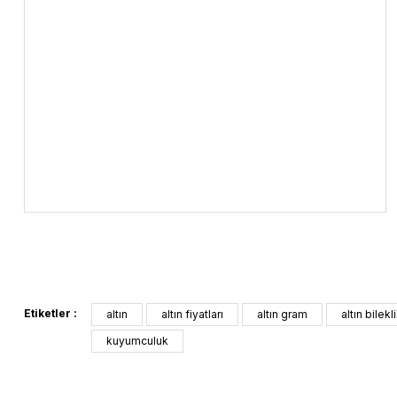
Etiketler :
altın
altın fiyatları
altın gram
altın bilekl
kuyumculuk