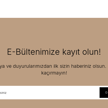
E-Bültenimize kayıt olun!
 ve duyurularımızdan ilk sizin haberiniz olsun. F
kaçırmayın!