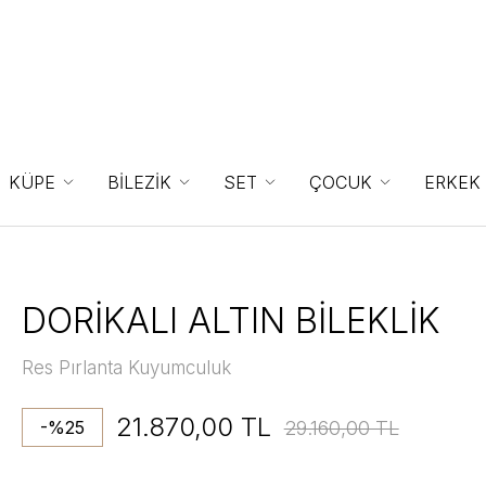
KÜPE
BİLEZİK
SET
ÇOCUK
ERKEK
DORİKALI ALTIN BİLEKLİK
Res Pırlanta Kuyumculuk
21.870,00 TL
29.160,00 TL
-%25