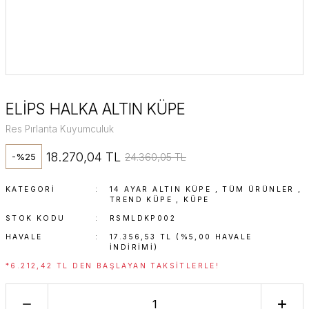
ELİPS HALKA ALTIN KÜPE
Res Pırlanta Kuyumculuk
18.270,04 TL
24.360,05 TL
-%25
KATEGORI
14 AYAR ALTIN KÜPE
,
TÜM ÜRÜNLER
,
TREND KÜPE
,
KÜPE
STOK KODU
RSMLDKP002
HAVALE
17.356,53 TL (%5,00 HAVALE
INDIRIMI)
*6.212,42 TL DEN BAŞLAYAN TAKSITLERLE!