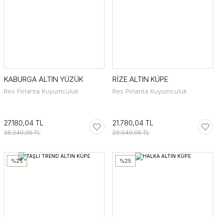
KABURGA ALTIN YÜZÜK
RİZE ALTIN KÜPE
Res Pırlanta Kuyumculuk
Res Pırlanta Kuyumculuk
27.180,04 TL
21.780,04 TL
36.240,05 TL
29.040,05 TL
%25
%25