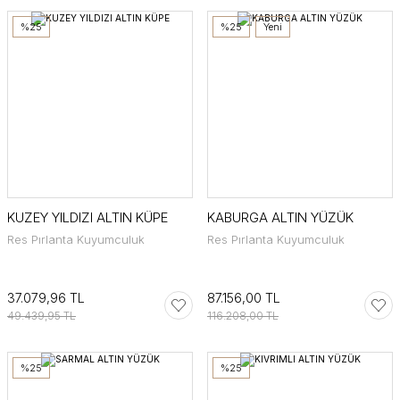
%25
%25
Yeni
KUZEY YILDIZI ALTIN KÜPE
KABURGA ALTIN YÜZÜK
Res Pırlanta Kuyumculuk
Res Pırlanta Kuyumculuk
37.079,96 TL
87.156,00 TL
49.439,95 TL
116.208,00 TL
%25
%25