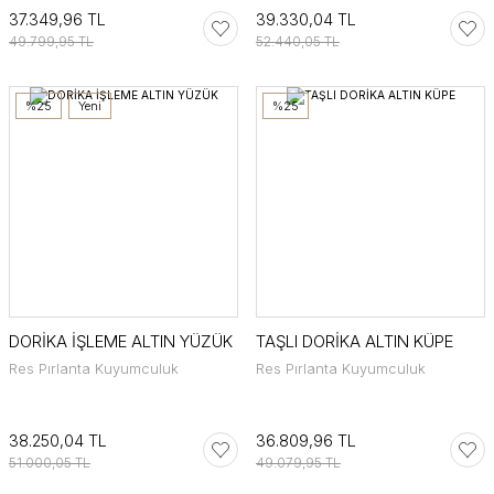
37.349,96 TL
39.330,04 TL
49.799,95 TL
52.440,05 TL
%25
Yeni
%25
DORİKA İŞLEME ALTIN YÜZÜK
TAŞLI DORİKA ALTIN KÜPE
Res Pırlanta Kuyumculuk
Res Pırlanta Kuyumculuk
38.250,04 TL
36.809,96 TL
51.000,05 TL
49.079,95 TL