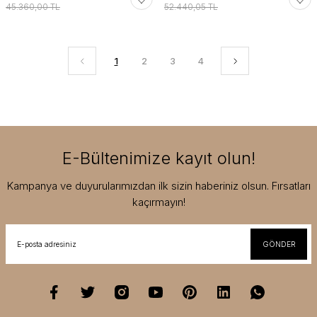
45.360,00 TL
52.440,05 TL
1
2
3
4
E-Bültenimize kayıt olun!
Kampanya ve duyurularımızdan ilk sizin haberiniz olsun. Fırsatları
kaçırmayın!
GÖNDER