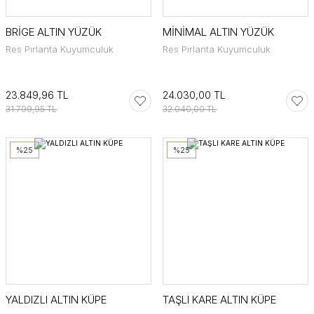
BRİGE ALTIN YÜZÜK
MİNİMAL ALTIN YÜZÜK
Res Pırlanta Kuyumculuk
Res Pırlanta Kuyumculuk
23.849,96 TL
24.030,00 TL
31.799,95 TL
32.040,00 TL
%25
%25
YALDIZLI ALTIN KÜPE
TAŞLI KARE ALTIN KÜPE