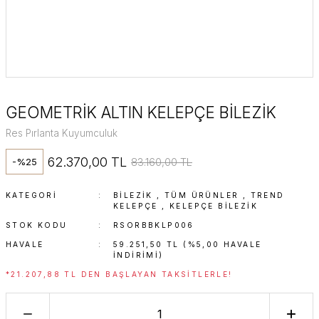
GEOMETRİK ALTIN KELEPÇE BİLEZİK
Res Pırlanta Kuyumculuk
62.370,00 TL
83.160,00 TL
-%25
KATEGORI
BİLEZİK
,
TÜM ÜRÜNLER
,
TREND
KELEPÇE
,
KELEPÇE BILEZIK
STOK KODU
RSORBBKLP006
HAVALE
59.251,50 TL (%5,00 HAVALE
INDIRIMI)
*21.207,88 TL DEN BAŞLAYAN TAKSITLERLE!