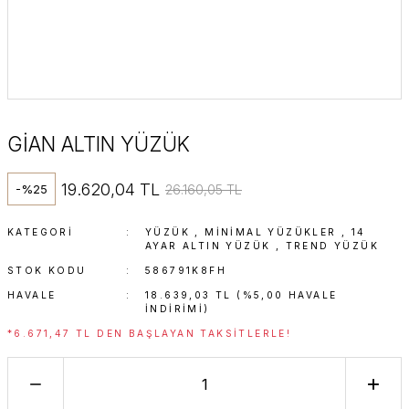
GİAN ALTIN YÜZÜK
19.620,04 TL
26.160,05 TL
-%25
KATEGORI
YÜZÜK
,
MINIMAL YÜZÜKLER
,
14
AYAR ALTIN YÜZÜK
,
TREND YÜZÜK
STOK KODU
586791K8FH
HAVALE
18.639,03 TL (%5,00 HAVALE
INDIRIMI)
*6.671,47 TL DEN BAŞLAYAN TAKSITLERLE!