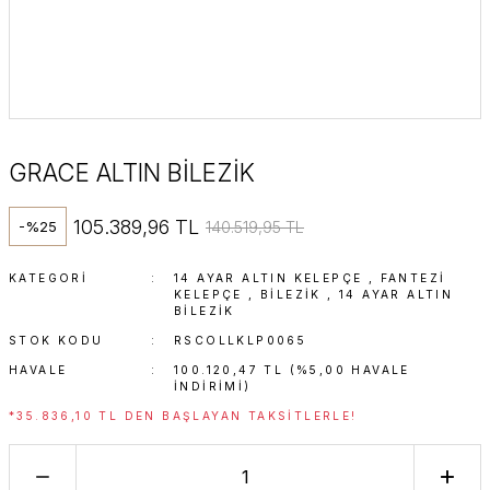
GRACE ALTIN BİLEZİK
105.389,96 TL
140.519,95 TL
-%25
KATEGORI
14 AYAR ALTIN KELEPÇE
,
FANTEZI
KELEPÇE
,
BİLEZİK
,
14 AYAR ALTIN
BILEZIK
STOK KODU
RSCOLLKLP0065
HAVALE
100.120,47 TL (%5,00 HAVALE
INDIRIMI)
*35.836,10 TL DEN BAŞLAYAN TAKSITLERLE!