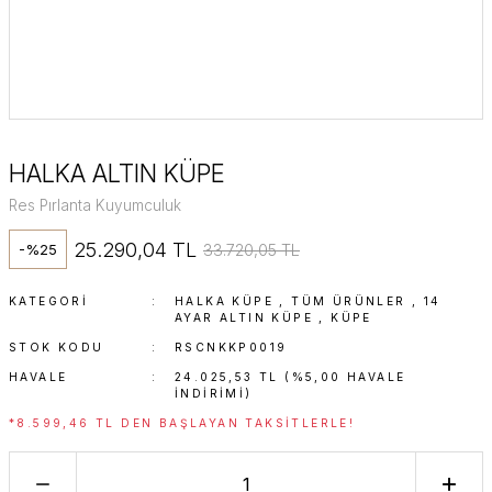
HALKA ALTIN KÜPE
Res Pırlanta Kuyumculuk
25.290,04 TL
33.720,05 TL
-%25
KATEGORI
HALKA KÜPE
,
TÜM ÜRÜNLER
,
14
AYAR ALTIN KÜPE
,
KÜPE
STOK KODU
RSCNKKP0019
HAVALE
24.025,53 TL (%5,00 HAVALE
INDIRIMI)
*8.599,46 TL DEN BAŞLAYAN TAKSITLERLE!