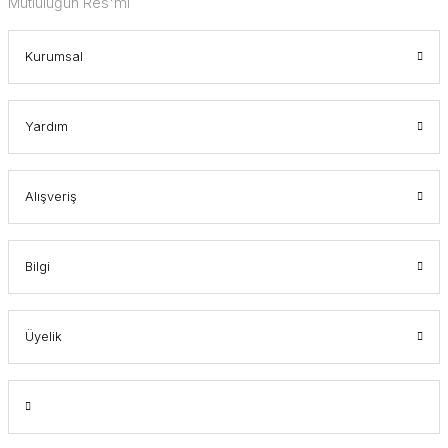
Mutluluğun Res'mi
Kurumsal
Yardım
Alışveriş
Bilgi
Üyelik