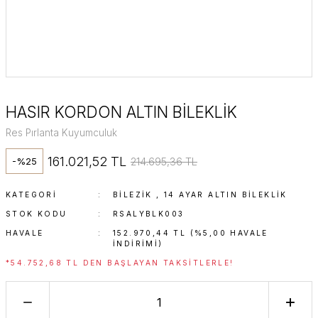
HASIR KORDON ALTIN BİLEKLİK
Res Pırlanta Kuyumculuk
161.021,52 TL
214.695,36 TL
-%25
KATEGORI
BİLEZİK
,
14 AYAR ALTIN BILEKLIK
STOK KODU
RSALYBLK003
HAVALE
152.970,44 TL (%5,00 HAVALE
INDIRIMI)
*54.752,68 TL DEN BAŞLAYAN TAKSITLERLE!