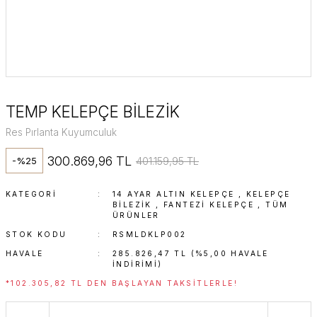
TEMP KELEPÇE BİLEZİK
Res Pırlanta Kuyumculuk
300.869,96 TL
401.159,95 TL
-%25
KATEGORI
14 AYAR ALTIN KELEPÇE
,
KELEPÇE
BILEZIK
,
FANTEZI KELEPÇE
,
TÜM
ÜRÜNLER
STOK KODU
RSMLDKLP002
HAVALE
285.826,47 TL (%5,00 HAVALE
INDIRIMI)
*102.305,82 TL DEN BAŞLAYAN TAKSITLERLE!