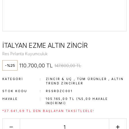
İTALYAN EZME ALTIN ZİNCİR
Res Pırlanta Kuyumculuk
110.700,00 TL
147.600,00 TL
-%25
KATEGORI
ZINCIR & UÇ
,
TÜM ÜRÜNLER
,
ALTIN
TREND ZINCIRLER
STOK KODU
RSSRDZC001
HAVALE
105.165,00 TL (%5,00 HAVALE
INDIRIMI)
*37.641,69 TL DEN BAŞLAYAN TAKSITLERLE!