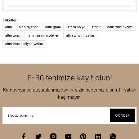
Etiketler :
altın
altın fiyatları
altın gram
zincir kolye
zincir
altın zincir kolye
altın zincir
altın zincir modelleri
altın zincir fiyatları
altın zincir kolye fiyatları
E-Bültenimize kayıt olun!
Kampanya ve duyurularımızdan ilk sizin haberiniz olsun. Fırsatları
kaçırmayın!
GÖNDER