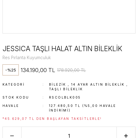
JESSICA TAŞLI HALAT ALTIN BİLEKLİK
Res Pırlanta Kuyumculuk
134.190,00 TL
178.920,00 TL
-%25
KATEGORI
BİLEZİK
,
14 AYAR ALTIN BILEKLIK
,
TAŞLI BILEKLIK
STOK KODU
RSCOLBLK005
HAVALE
127.480,50 TL (%5,00 HAVALE
INDIRIMI)
*45.629,07 TL DEN BAŞLAYAN TAKSITLERLE!