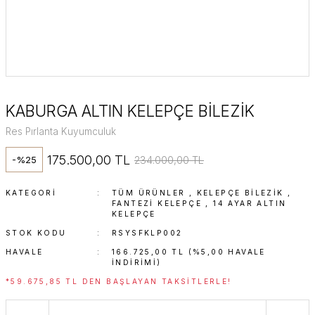
KABURGA ALTIN KELEPÇE BİLEZİK
Res Pırlanta Kuyumculuk
175.500,00 TL
234.000,00 TL
-%25
KATEGORI
TÜM ÜRÜNLER
,
KELEPÇE BILEZIK
,
FANTEZI KELEPÇE
,
14 AYAR ALTIN
KELEPÇE
STOK KODU
RSYSFKLP002
HAVALE
166.725,00 TL (%5,00 HAVALE
INDIRIMI)
*59.675,85 TL DEN BAŞLAYAN TAKSITLERLE!