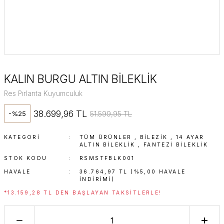
KALIN BURGU ALTIN BİLEKLİK
Res Pırlanta Kuyumculuk
38.699,96 TL
51.599,95 TL
-%25
KATEGORI
TÜM ÜRÜNLER
,
BİLEZİK
,
14 AYAR
ALTIN BILEKLIK
,
FANTEZI BILEKLIK
STOK KODU
RSMSTFBLK001
HAVALE
36.764,97 TL (%5,00 HAVALE
INDIRIMI)
*13.159,28 TL DEN BAŞLAYAN TAKSITLERLE!