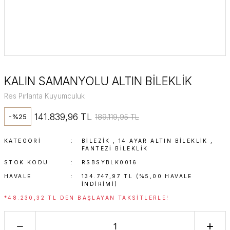
KALIN SAMANYOLU ALTIN BİLEKLİK
Res Pırlanta Kuyumculuk
141.839,96 TL
189.119,95 TL
-%25
KATEGORI
BİLEZİK
,
14 AYAR ALTIN BILEKLIK
,
FANTEZI BILEKLIK
STOK KODU
RSBSYBLK0016
HAVALE
134.747,97 TL (%5,00 HAVALE
INDIRIMI)
*48.230,32 TL DEN BAŞLAYAN TAKSITLERLE!