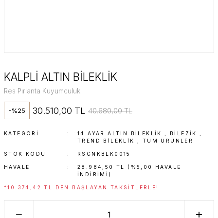
KALPLİ ALTIN BİLEKLİK
Res Pırlanta Kuyumculuk
30.510,00 TL
40.680,00 TL
-%25
KATEGORI
14 AYAR ALTIN BILEKLIK
,
BİLEZİK
,
TREND BILEKLIK
,
TÜM ÜRÜNLER
STOK KODU
RSCNKBLK0015
HAVALE
28.984,50 TL (%5,00 HAVALE
INDIRIMI)
*10.374,42 TL DEN BAŞLAYAN TAKSITLERLE!