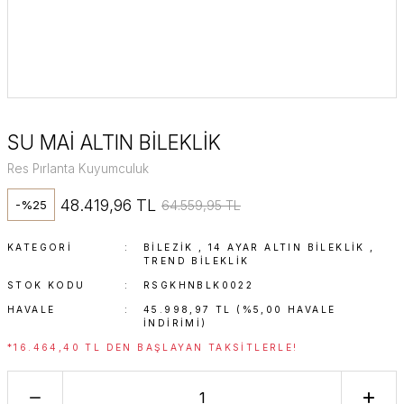
SU MAİ ALTIN BİLEKLİK
Res Pırlanta Kuyumculuk
48.419,96 TL
64.559,95 TL
-%25
KATEGORI
BİLEZİK
,
14 AYAR ALTIN BILEKLIK
,
TREND BILEKLIK
STOK KODU
RSGKHNBLK0022
HAVALE
45.998,97 TL (%5,00 HAVALE
INDIRIMI)
*16.464,40 TL DEN BAŞLAYAN TAKSITLERLE!