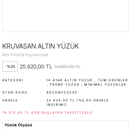
KRUVASAN ALTIN YÜZÜK
Res Pırlanta Kuyumculuk
25.920,00 TL
34.560,00 TL
-%25
KATEGORI
14 AYAR ALTIN YÜZÜK
,
TÜM ÜRÜNLER
,
TREND YÜZÜK
,
MINIMAL YÜZÜKLER
STOK KODU
RSCHNYZ0030
HAVALE
24.624,00 TL (%5,00 HAVALE
INDIRIMI)
*8.813,66 TL DEN BAŞLAYAN TAKSITLERLE!
Yüzük Ölçüsü