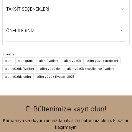
TAKSİT SEÇENEKLERİ
ÖNERİLERİNİZ
Etiketler :
altın
altın gram
altın fiyatları
altın yüzük
altın yüzük modelleri
altın yüzük fiyatları
altın yüzükler
altın yüzük modelleri ve fiyatları
altın yüzük kadın
altın yüzük fiyatları 2023
E-Bültenimize kayıt olun!
Kampanya ve duyurularımızdan ilk sizin haberiniz olsun. Fırsatları
kaçırmayın!