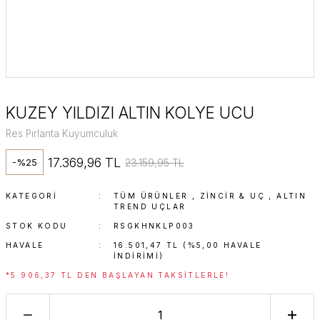
KUZEY YILDIZI ALTIN KOLYE UCU
Res Pırlanta Kuyumculuk
17.369,96 TL
23.159,95 TL
-%25
KATEGORI
TÜM ÜRÜNLER
,
ZINCIR & UÇ
,
ALTIN
TREND UÇLAR
STOK KODU
RSGKHNKLP003
HAVALE
16.501,47 TL (%5,00 HAVALE
INDIRIMI)
*5.906,37 TL DEN BAŞLAYAN TAKSITLERLE!