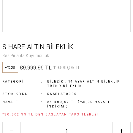
S HARF ALTIN BİLEKLİK
Res Pırlanta Kuyumculuk
89.999,96 TL
119.999,95 TL
-%25
KATEGORI
BİLEZİK
,
14 AYAR ALTIN BILEKLIK
,
TREND BILEKLIK
STOK KODU
RSMİLAT0099
HAVALE
85.499,97 TL (%5,00 HAVALE
INDIRIMI)
*30.602,99 TL DEN BAŞLAYAN TAKSITLERLE!