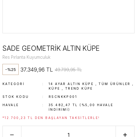
SADE GEOMETRİK ALTIN KÜPE
Res Pırlanta Kuyumculuk
37.349,96 TL
49.799,95 TL
-%25
KATEGORI
14 AYAR ALTIN KÜPE
,
TÜM ÜRÜNLER
,
KÜPE
,
TREND KÜPE
STOK KODU
RSCNKKP001
HAVALE
35.482,47 TL (%5,00 HAVALE
INDIRIMI)
*12.700,23 TL DEN BAŞLAYAN TAKSITLERLE!