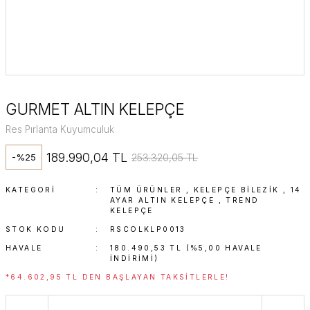
GURMET ALTIN KELEPÇE
Res Pırlanta Kuyumculuk
189.990,04 TL
253.320,05 TL
-%25
KATEGORI
TÜM ÜRÜNLER
,
KELEPÇE BILEZIK
,
14
AYAR ALTIN KELEPÇE
,
TREND
KELEPÇE
STOK KODU
RSCOLKLP0013
HAVALE
180.490,53 TL (%5,00 HAVALE
INDIRIMI)
*64.602,95 TL DEN BAŞLAYAN TAKSITLERLE!