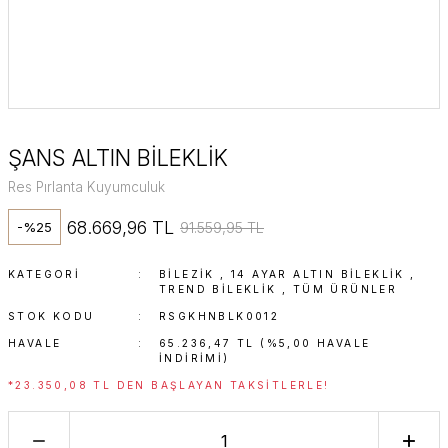
ŞANS ALTIN BİLEKLİK
Res Pırlanta Kuyumculuk
68.669,96 TL
91.559,95 TL
-%25
KATEGORI
BİLEZİK
,
14 AYAR ALTIN BILEKLIK
,
TREND BILEKLIK
,
TÜM ÜRÜNLER
STOK KODU
RSGKHNBLK0012
HAVALE
65.236,47 TL (%5,00 HAVALE
INDIRIMI)
*23.350,08 TL DEN BAŞLAYAN TAKSITLERLE!