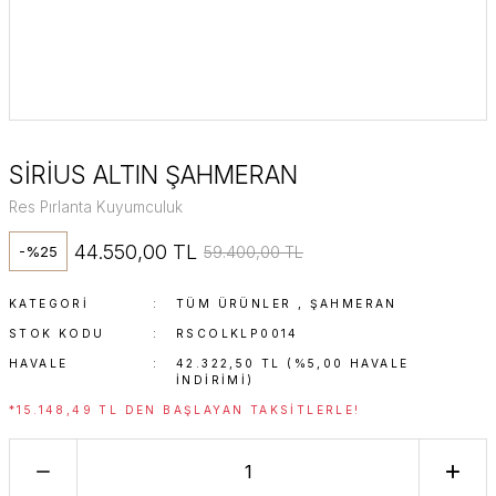
SİRİUS ALTIN ŞAHMERAN
Res Pırlanta Kuyumculuk
44.550,00 TL
59.400,00 TL
-%25
KATEGORI
TÜM ÜRÜNLER
,
ŞAHMERAN
STOK KODU
RSCOLKLP0014
HAVALE
42.322,50 TL (%5,00 HAVALE
INDIRIMI)
*15.148,49 TL DEN BAŞLAYAN TAKSITLERLE!