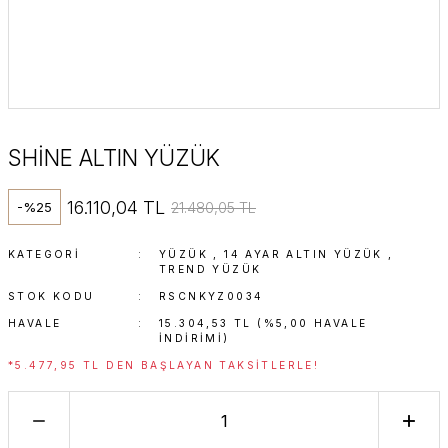
SHİNE ALTIN YÜZÜK
16.110,04 TL
21.480,05 TL
-%25
KATEGORI
YÜZÜK
,
14 AYAR ALTIN YÜZÜK
,
TREND YÜZÜK
STOK KODU
RSCNKYZ0034
HAVALE
15.304,53 TL (%5,00 HAVALE
INDIRIMI)
*5.477,95 TL DEN BAŞLAYAN TAKSITLERLE!