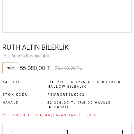
RUTH ALTIN BİLEKLİK
Res Pırlanta Kuyumculuk
55.080,00 TL
73.440,00 TL
-%25
KATEGORI
BİLEZİK
,
14 AYAR ALTIN BILEKLIK
,
HALLOW BILEKLIK
STOK KODU
RSMRCRTBLK002
HAVALE
52.326,00 TL (%5,00 HAVALE
INDIRIMI)
*18.729,04 TL DEN BAŞLAYAN TAKSITLERLE!