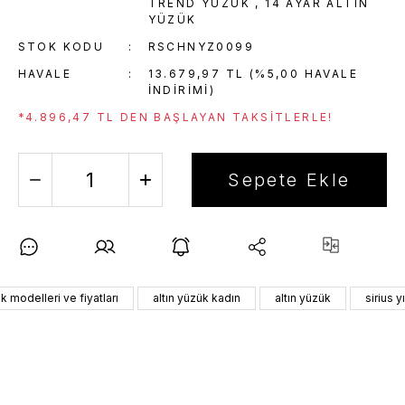
TREND YÜZÜK
,
14 AYAR ALTIN
YÜZÜK
STOK KODU
RSCHNYZ0099
HAVALE
13.679,97 TL (%5,00 HAVALE
INDIRIMI)
*4.896,47 TL DEN BAŞLAYAN TAKSITLERLE!
Sepete Ekle
ük modelleri ve fiyatları
altın yüzük kadın
altın yüzük
sirius yı