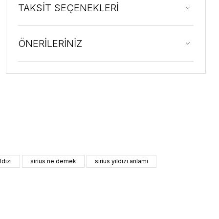
TAKSİT SEÇENEKLERİ
ÖNERİLERİNİZ
ldızı
sirius ne demek
sirius yıldızı anlamı