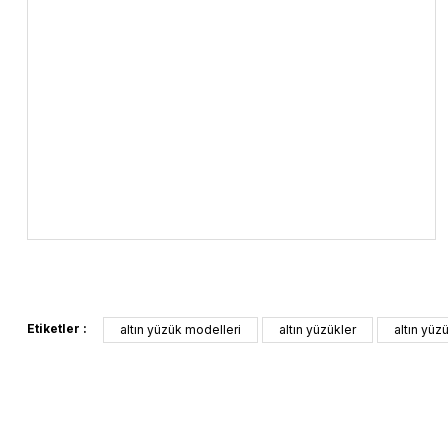
Etiketler :
altın yüzük modelleri
altın yüzükler
altın yüz