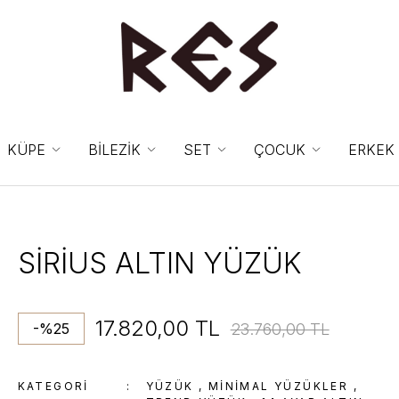
KÜPE
BİLEZİK
SET
ÇOCUK
ERKEK
SİRİUS ALTIN YÜZÜK
17.820,00 TL
23.760,00 TL
-%25
KATEGORI
YÜZÜK
,
MINIMAL YÜZÜKLER
,