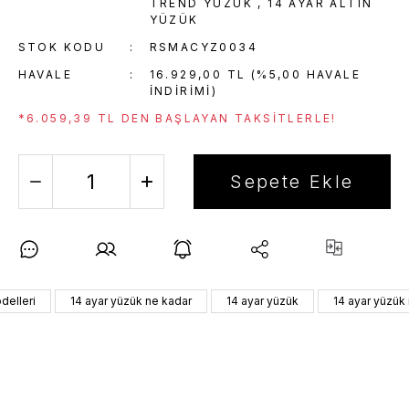
TREND YÜZÜK
,
14 AYAR ALTIN
YÜZÜK
STOK KODU
RSMACYZ0034
HAVALE
16.929,00 TL (%5,00 HAVALE
INDIRIMI)
*6.059,39 TL DEN BAŞLAYAN TAKSITLERLE!
Sepete Ekle
delleri
14 ayar yüzük ne kadar
14 ayar yüzük
14 ayar yüzük