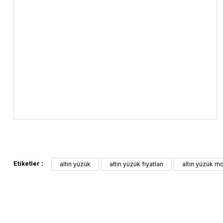
Etiketler :
altın yüzük
altın yüzük fiyatları
altın yüzük mo