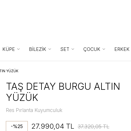
KÜPE
BİLEZİK
SET
ÇOCUK
ERKEK
TIN YÜZÜK
TAŞ DETAY BURGU ALTIN
YÜZÜK
Res Pırlanta Kuyumculuk
27.990,04 TL
37.320,05 TL
-%25