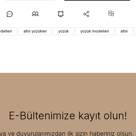
delleri
altın yüzükler
yüzük
yüzük modelleri
altın
E-Bültenimize kayıt olun!
 ve duyurularımızdan ilk sizin haberiniz olsun. F