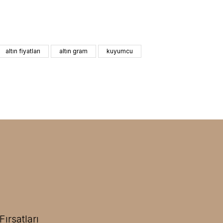
altın fiyatları
altın gram
kuyumcu
ırsatları