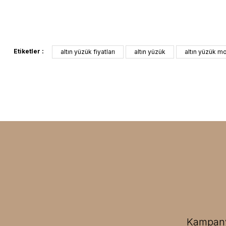
Etiketler :
altın yüzük fiyatları
altın yüzük
altın yüzük mo
Kampanya