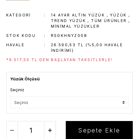
KATEGORI
14 AYAR ALTIN YÜZÜK
,
YÜZÜK
,
TREND YÜZÜK
,
TÜM ÜRÜNLER
,
MINIMAL YÜZÜKLER
STOK KODU
RSGKHNYZ008
HAVALE
26.590,53 TL (%5,00 HAVALE
INDIRIMI)
*9.517,55 TL DEN BAŞLAYAN TAKSITLERLE!
Yüzük Ölçüsü
Seçiniz
Sepete Ekle