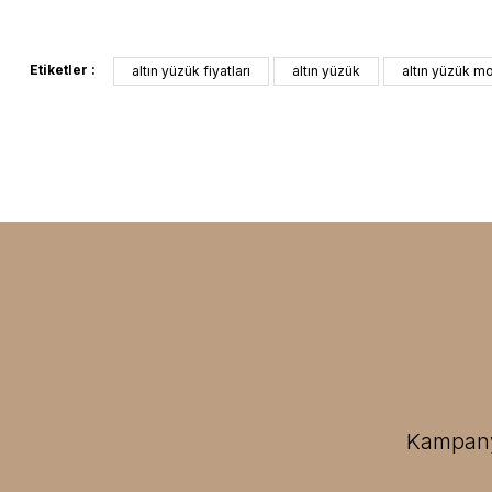
Etiketler :
altın yüzük fiyatları
altın yüzük
altın yüzük mo
Kampanya