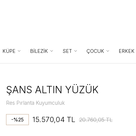
KÜPE
BİLEZİK
SET
ÇOCUK
ERKEK
ŞANS ALTIN YÜZÜK
Res Pırlanta Kuyumculuk
15.570,04 TL
20.760,05 TL
-%25