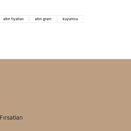
altın fiyatları
altın gram
kuyumcu
ırsatları