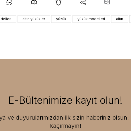
delleri
altın yüzükler
yüzük
yüzük modelleri
altın
E-Bültenimize kayıt olun!
 ve duyurularımızdan ilk sizin haberiniz olsun. F
kaçırmayın!