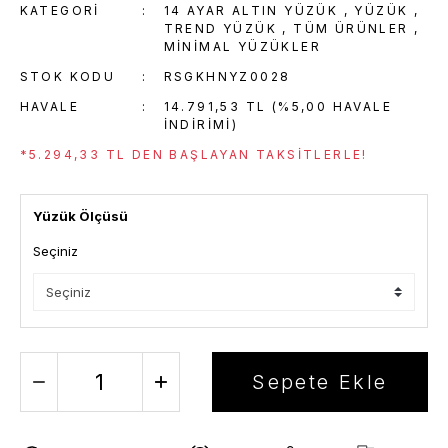
KATEGORI
14 AYAR ALTIN YÜZÜK
,
YÜZÜK
,
TREND YÜZÜK
,
TÜM ÜRÜNLER
,
MINIMAL YÜZÜKLER
STOK KODU
RSGKHNYZ0028
HAVALE
14.791,53 TL (%5,00 HAVALE
INDIRIMI)
*5.294,33 TL DEN BAŞLAYAN TAKSITLERLE!
Yüzük Ölçüsü
Seçiniz
Sepete Ekle