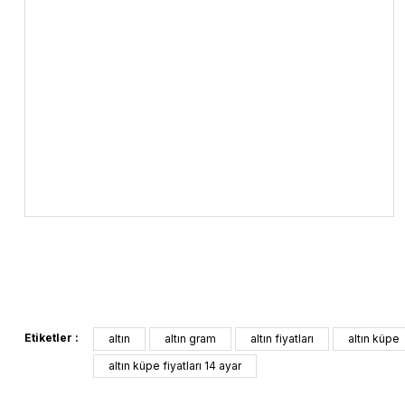
Etiketler :
altın
altın gram
altın fiyatları
altın küpe
altın küpe fiyatları 14 ayar