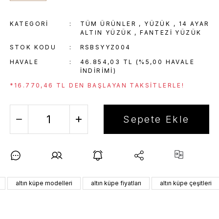
KATEGORI
TÜM ÜRÜNLER
,
YÜZÜK
,
14 AYAR
ALTIN YÜZÜK
,
FANTEZI YÜZÜK
STOK KODU
RSBSYYZ004
HAVALE
46.854,03 TL (%5,00 HAVALE
INDIRIMI)
*16.770,46 TL DEN BAŞLAYAN TAKSITLERLE!
Sepete Ekle
altın küpe modelleri
altın küpe fiyatları
altın küpe çeşitleri