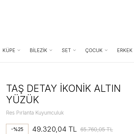
KÜPE
BİLEZİK
SET
ÇOCUK
ERKEK
TAŞ DETAY İKONİK ALTIN
YÜZÜK
Res Pırlanta Kuyumculuk
49.320,04 TL
65.760,05 TL
-%25