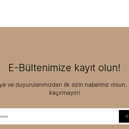
E-Bültenimize kayıt olun!
 ve duyurularımızdan ilk sizin haberiniz olsun. F
kaçırmayın!