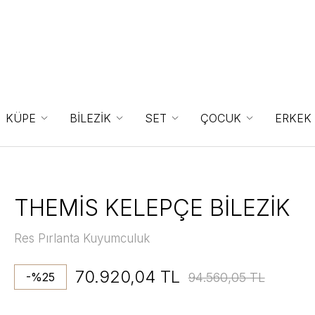
KÜPE
BİLEZİK
SET
ÇOCUK
ERKEK
THEMİS KELEPÇE BİLEZİK
Res Pırlanta Kuyumculuk
70.920,04 TL
94.560,05 TL
-%25