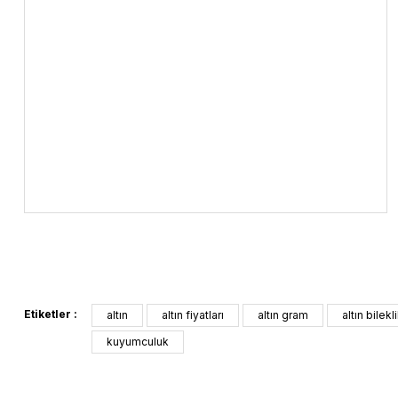
Etiketler :
altın
altın fiyatları
altın gram
altın bilekl
kuyumculuk