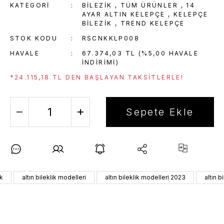
KATEGORI
BİLEZİK
,
TÜM ÜRÜNLER
,
14
AYAR ALTIN KELEPÇE
,
KELEPÇE
BILEZIK
,
TREND KELEPÇE
STOK KODU
RSCNKKLP008
HAVALE
67.374,03 TL (%5,00 HAVALE
INDIRIMI)
*24.115,18 TL DEN BAŞLAYAN TAKSITLERLE!
Sepete Ekle
ik
altın bileklik modelleri
altın bileklik modelleri 2023
altın b