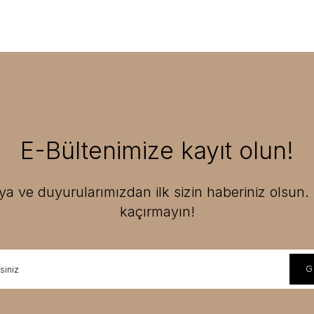
E-Bültenimize kayıt olun!
 ve duyurularımızdan ilk sizin haberiniz olsun. F
kaçırmayın!