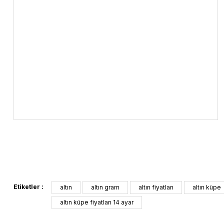
Etiketler :
altın
altın gram
altın fiyatları
altın küpe
altın küpe fiyatları 14 ayar