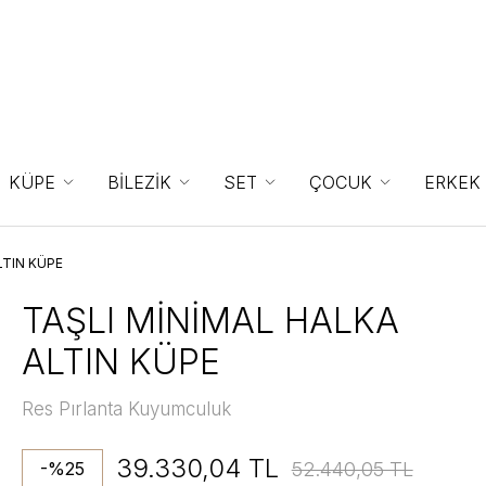
KÜPE
BİLEZİK
SET
ÇOCUK
ERKEK
LTIN KÜPE
TAŞLI MİNİMAL HALKA
ALTIN KÜPE
Res Pırlanta Kuyumculuk
39.330,04 TL
52.440,05 TL
-%25