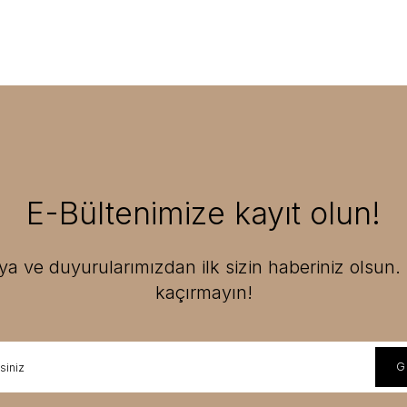
E-Bültenimize kayıt olun!
 ve duyurularımızdan ilk sizin haberiniz olsun. F
kaçırmayın!