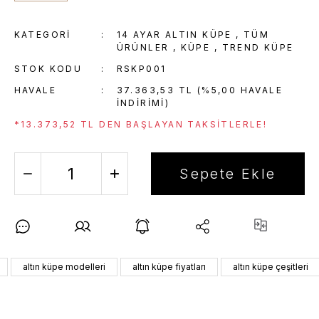
KATEGORI
14 AYAR ALTIN KÜPE
,
TÜM
ÜRÜNLER
,
KÜPE
,
TREND KÜPE
STOK KODU
RSKP001
HAVALE
37.363,53 TL (%5,00 HAVALE
INDIRIMI)
*13.373,52 TL DEN BAŞLAYAN TAKSITLERLE!
Sepete Ekle
altın küpe modelleri
altın küpe fiyatları
altın küpe çeşitleri