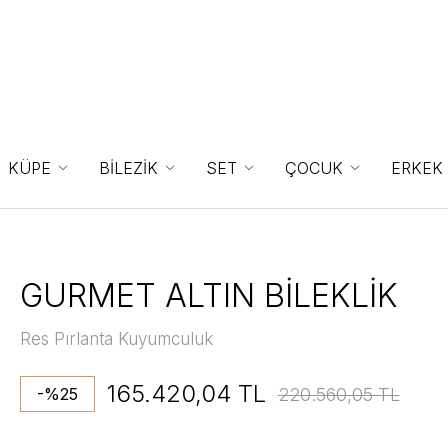
KÜPE
BİLEZİK
SET
ÇOCUK
ERKEK
GURMET ALTIN BİLEKLİK
Res Pırlanta Kuyumculuk
165.420,04 TL
220.560,05 TL
-%25