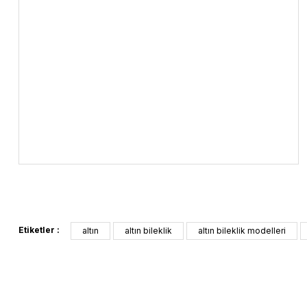
Etiketler :
altın
altın bileklik
altın bileklik modelleri