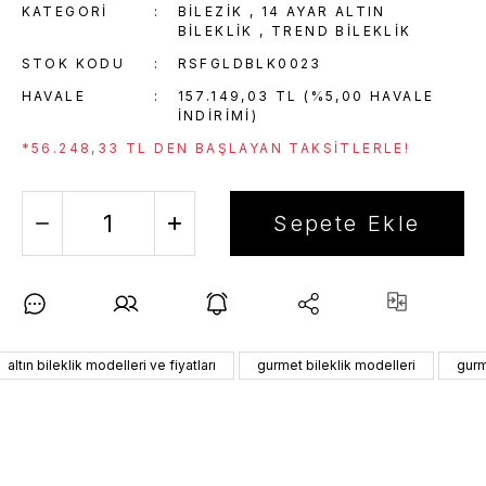
KATEGORI
BİLEZİK
,
14 AYAR ALTIN
BILEKLIK
,
TREND BILEKLIK
STOK KODU
RSFGLDBLK0023
HAVALE
157.149,03 TL (%5,00 HAVALE
INDIRIMI)
*56.248,33 TL DEN BAŞLAYAN TAKSITLERLE!
Sepete Ekle
altın bileklik modelleri ve fiyatları
gurmet bileklik modelleri
gurm