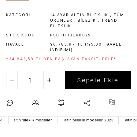
KATEGORI
14 AYAR ALTIN BILEKLIK
,
TÜM
ÜRÜNLER
,
BİLEZİK
,
TREND
BILEKLIK
STOK KODU
RSBHDRBLK0025
HAVALE
96.785,97 TL (%5,00 HAVALE
INDIRIMI)
*34.642,58 TL DEN BAŞLAYAN TAKSITLERLE!
Sepete Ekle
ik
altın bileklik modelleri
altın bileklik modelleri 2023
altın b