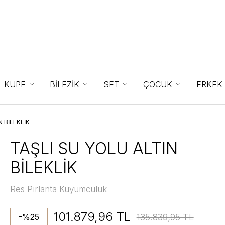
KÜPE
BİLEZİK
SET
ÇOCUK
ERKEK
N BİLEKLİK
TAŞLI SU YOLU ALTIN
BİLEKLİK
Res Pırlanta Kuyumculuk
101.879,96 TL
135.839,95 TL
-%25