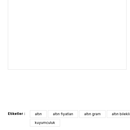
Etiketler :
altın
altın fiyatları
altın gram
altın bilekl
kuyumculuk