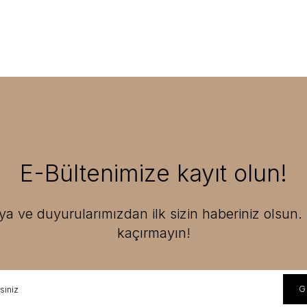
E-Bültenimize kayıt olun!
 ve duyurularımızdan ilk sizin haberiniz olsun. F
kaçırmayın!