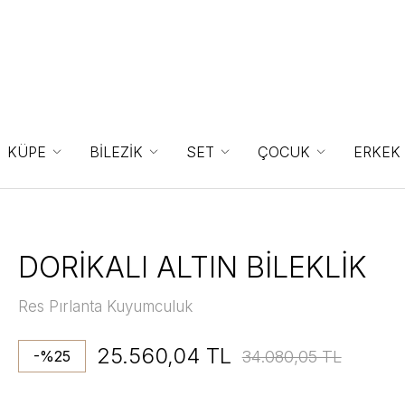
KÜPE
BİLEZİK
SET
ÇOCUK
ERKEK
DORİKALI ALTIN BİLEKLİK
Res Pırlanta Kuyumculuk
25.560,04 TL
34.080,05 TL
-%25