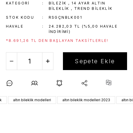
KATEGORI
BİLEZİK
,
14 AYAR ALTIN
BILEKLIK
,
TREND BILEKLIK
STOK KODU
RSGÇNBLK001
HAVALE
24.282,03 TL (%5,00 HAVALE
INDIRIMI)
*8.691,26 TL DEN BAŞLAYAN TAKSITLERLE!
Sepete Ekle
ik
altın bileklik modelleri
altın bileklik modelleri 2023
altın b