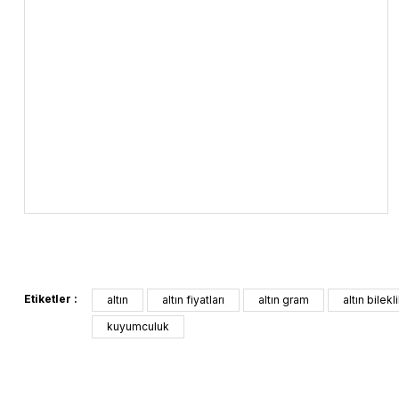
Etiketler :
altın
altın fiyatları
altın gram
altın bilekl
kuyumculuk