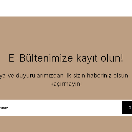
E-Bültenimize kayıt olun!
 ve duyurularımızdan ilk sizin haberiniz olsun. F
kaçırmayın!