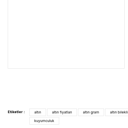
Etiketler :
altın
altın fiyatları
altın gram
altın bilekl
kuyumculuk