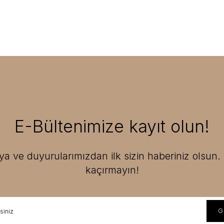
E-Bültenimize kayıt olun!
 ve duyurularımızdan ilk sizin haberiniz olsun. F
kaçırmayın!