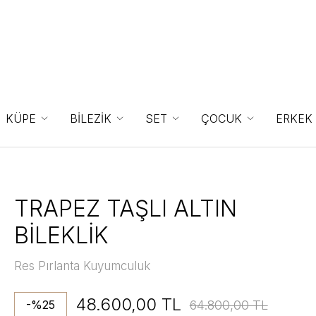
KÜPE
BİLEZİK
SET
ÇOCUK
ERKEK
TRAPEZ TAŞLI ALTIN
BİLEKLİK
Res Pırlanta Kuyumculuk
48.600,00 TL
64.800,00 TL
-%25