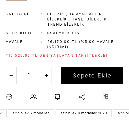
KATEGORI
BİLEZİK
,
14 AYAR ALTIN
BILEKLIK
,
TAŞLI BILEKLIK
,
TREND BILEKLIK
STOK KODU
RSALYBLK006
HAVALE
46.170,00 TL (%5,00 HAVALE
INDIRIMI)
*16.525,62 TL DEN BAŞLAYAN TAKSITLERLE!
Sepete Ekle
ik
altın bileklik modelleri
altın bileklik modelleri 2023
altın b