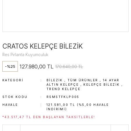
CRATOS KELEPÇE BİLEZİK
Res Pırlanta Kuyumculuk
127.980,00 TL
170.640,00 TL
-%25
KATEGORI
BİLEZİK
,
TÜM ÜRÜNLER
,
14 AYAR
ALTIN KELEPÇE
,
KELEPÇE BILEZIK
,
TREND KELEPÇE
STOK KODU
RSMSTFKLP005
HAVALE
121.581,00 TL (%5,00 HAVALE
INDIRIMI)
*43.517,47 TL DEN BAŞLAYAN TAKSITLERLE!