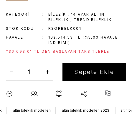
KATEGORI
BİLEZİK
,
14 AYAR ALTIN
BILEKLIK
,
TREND BILEKLIK
STOK KODU
RSORBBLK001
HAVALE
102.514,53 TL (%5,00 HAVALE
INDIRIMI)
*36.693,01 TL DEN BAŞLAYAN TAKSITLERLE!
Sepete Ekle
ik
altın bileklik modelleri
altın bileklik modelleri 2023
altın b