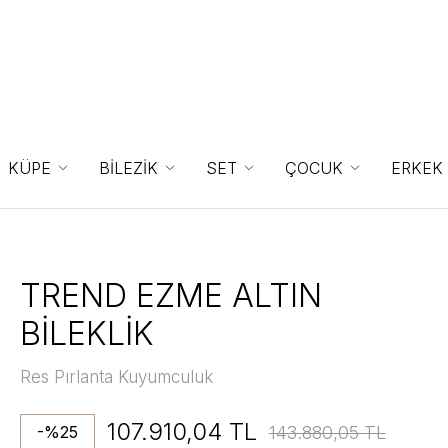
KÜPE
BİLEZİK
SET
ÇOCUK
ERKEK
TREND EZME ALTIN
BİLEKLİK
Res Pırlanta Kuyumculuk
107.910,04 TL
143.880,05 TL
-%25