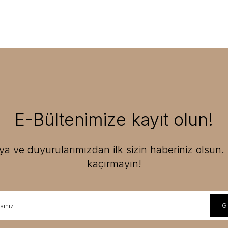
E-Bültenimize kayıt olun!
 ve duyurularımızdan ilk sizin haberiniz olsun. F
kaçırmayın!