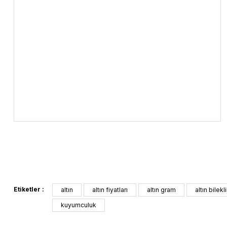
Etiketler :
altın
altın fiyatları
altın gram
altın bilekl
kuyumculuk